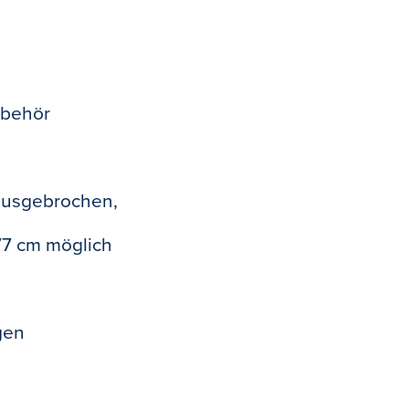
ubehör
 ausgebrochen,
77 cm möglich
gen